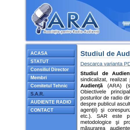
Studiul de Aud
ACASA
STATUT
Descarca varianta P
Consiliul Director
Studiul de Audien
Membri
sindicalizat, realiza
Audienţă
(ARA) (spe
Comitetul Tehnic
Obiectivele princi
S.A.R.
posturilor de radio di
AUDIENTE RADIO
despre publicul ascul
agenţii) şi corespun
CONTACT
etc.). SAR este p
metodologice şi pro
măsurarea audienţ