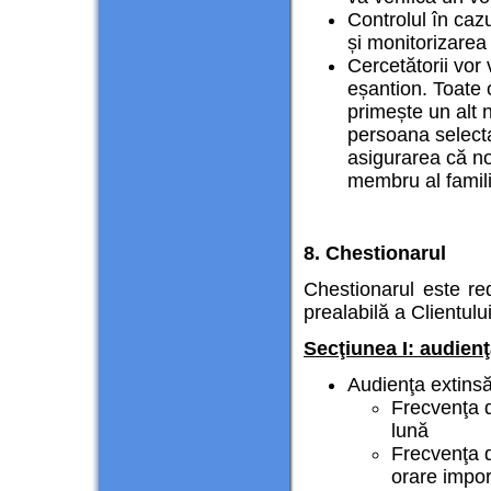
Controlul în cazu
și monitorizarea
Cercetătorii vor 
eșantion. Toate 
primește un alt n
persoana selecta
asigurarea că no
membru al famili
8. Chestionarul
Chestionarul este r
prealabilă a Clientulu
Secţiunea I: audienţ
Audienţa extinsă
Frecvenţa d
lună
Frecvenţa d
orare impor