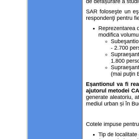
de defășurare a studiu
SAR foloseşte un eş
respondenţi pentru fi
Reprezentarea dis
modifica volumul 
Subeşantion
- 2.700 pe
Supraeşanti
1.800 pers
Supraeşanti
(mai puţin 
Eșantionul va fi rea
ajutorul metodei CA
generate aleatoriu, at
mediul urban și în Bu
Cotele impuse pentru i
Tip de localitate