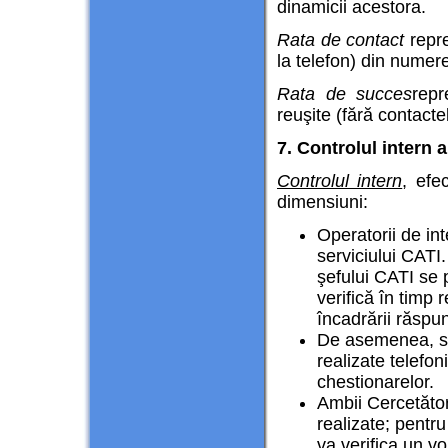
dinamicii acestora.
Rata de contact
repre
la telefon) din numer
Rata de succes
repr
reuşite (fără contacte
7. Controlul intern al
Controlul intern
, efe
dimensiuni:
Operatorii de in
serviciului CATI. 
şefului CATI se p
verifică în timp 
încadrării răspun
De asemenea, sup
realizate telefoni
chestionarelor.
Ambii Cercetător
realizate; pentru
va verifica un vo