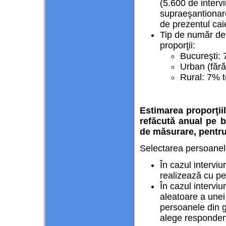
(5.600 de intervi
supraeşantionare
de prezentul caie
Tip de număr de 
proporţii:
Bucureşti: 
Urban (fără
Rural: 7% t
Estimarea proporţii
refăcută anual pe ba
de măsurare, pentru 
Selectarea persoanelo
În cazul interviur
realizează cu pe
În cazul interviur
aleatoare a une
persoanele din g
alege responden