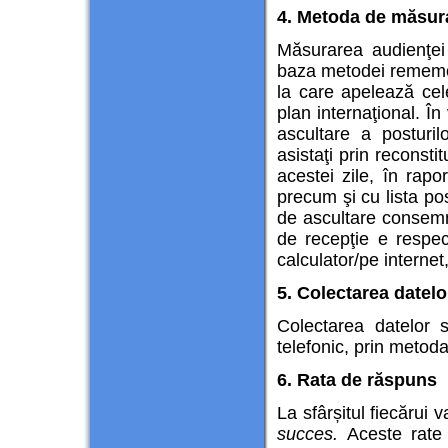
4. Metoda de măsura
Măsurarea audienţei
baza metodei rememor
la care apelează ce
plan internaţional. Î
ascultare a posturil
asistaţi prin reconstit
acestei zile, în rapo
precum şi cu lista po
de ascultare consemna
de recepţie e respect
calculator/pe internet,
5. Colectarea datelo
Colectarea datelor s
telefonic, prin metod
6. Rata de răspuns
La sfârșitul fiecărui v
succes
.
Aceste rate 