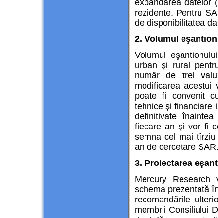
expandarea datelor (î
rezidente. Pentru SAR
de disponibilitatea dat
2. Volumul eşantion
Volumul eşantionulu
urban şi rural pent
număr de trei valu
modificarea acestui v
poate fi convenit cu
tehnice şi financiare
definitivate înainte
fiecare an şi vor fi 
semna cel mai tîrziu
an de cercetare SAR
3. Proiectarea eşan
Mercury Research v
schema prezentată în 
recomandările ulteri
membrii Consiliului Di