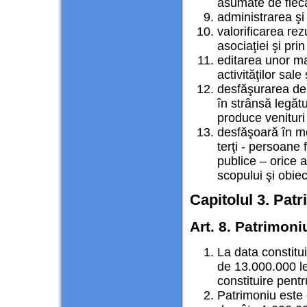
asumate de fiec
administrarea şi
valorificarea re
asociaţiei şi pri
editarea unor ma
activităţilor sale
desfăşurarea de 
în strânsă legătu
produce venituri 
desfăşoară în m
terţi - persoane 
publice – orice a
scopului şi obiec
Capitolul 3. Patr
Art. 8. Patrimoniu
La data constituir
de 13.000.000 le
constituire pentr
Patrimoniu este c