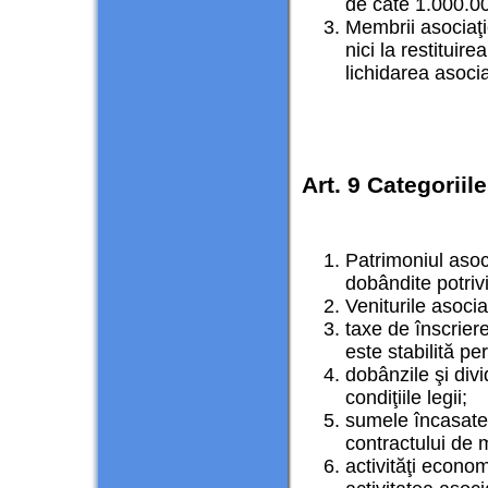
de câte 1.000.000
Membrii asociaţie
nici la restituire
lichidarea asocia
Art. 9 Categoriil
Patrimoniul asoc
dobândite potrivit
Veniturile asocia
taxe de înscrier
este stabilită p
dobânzile şi div
condiţiile legii;
sumele încasate 
contractului de 
activităţi econo