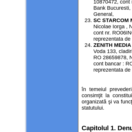
10870472, cont
Bank Bucuresti, 
General,
SC STARCOM 
Nicolae Iorga , 
cont nr. RO06I
reprezentata de 
ZENITH MEDI
Voda 133, cladir
RO 28659878, Nr
cont bancar : 
reprezentata de 
în temeiul prevede
consimţit la constit
organizată şi va funcţi
statutului.
Capitolul 1. Denu