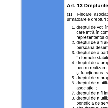
Art. 13 Drepturile
(1) Fiecare asocia
următoarele drepturi 
dreptul de vot î
care intră în com
reprezentantul d
dreptul de a fi a
persoana desemn
dreptul de a parti
în formele stabil
dreptul de a pro
pentru realizare
şi funcţionarea s
dreptul de a prop
dreptul de a uti
asociaţiei ;
dreptul de a fi in
dreptul de a util
beneficia de serv