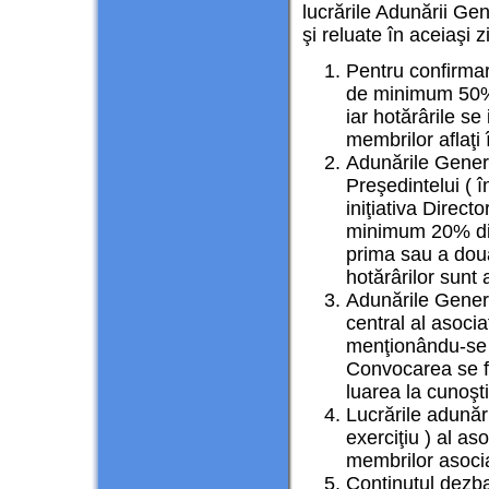
lucrările Adunării Gen
şi reluate în aceiaşi z
Pentru confirma
de minimum 50% 
iar hotărârile s
membrilor aflaţi 
Adunările Genera
Preşedintelui ( în
iniţiativa Direct
minimum 20% din
prima sau a dou
hotărârilor sunt
Adunările Genera
central al asocia
menţionându-se d
Convocarea se f
luarea la cunoşt
Lucrările adunăr
exerciţiu ) al as
membrilor asocia
Conţinutul dezba