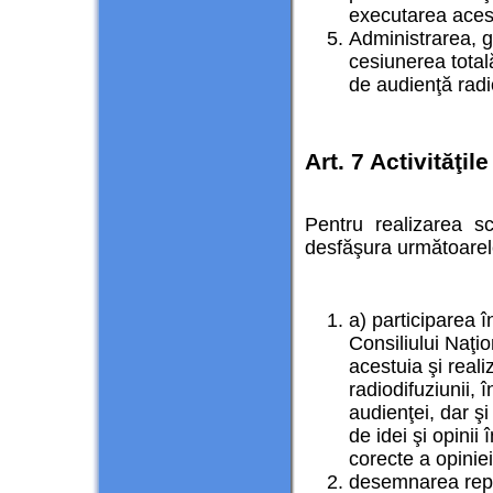
executarea aces
Administrarea, ge
cesiunerea totală
de audienţă radi
Art. 7 Activităţil
Pentru realizarea s
desfăşura următoarele 
a) participarea î
Consiliului Naţio
acestuia şi reali
radiodifuziunii, 
audienţei, dar şi
de idei şi opinii
corecte a opinie
desemnarea repr