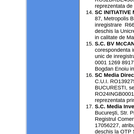
reprezentata de D
SC INITIATIVE
87, Metropolis 
inregistrare R
deschis la Unicr
in calitate de M
S.C. BV McCAN
corespondenta in
unic de inregist
0001 1269 8917 
Bogdan Enoiu in 
SC Media Direc
C.U.I. RO139275
BUCURESTI, sect
RO24INGB000100
reprezentata pr
S.C. Media Inv
Bucureşti, Str. Pr
Registrul Comerţ
17056227, atri
deschis la OTP S