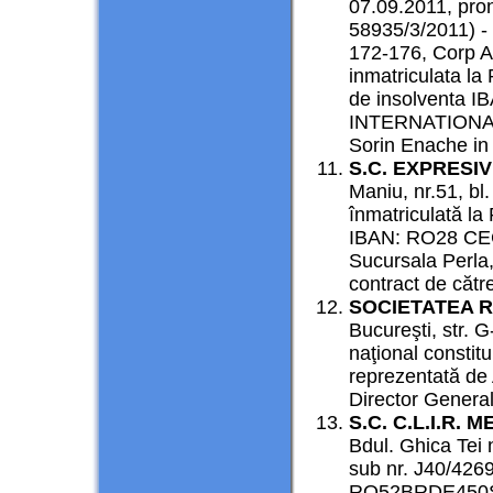
07.09.2011, pron
58935/3/2011) - s
172-176, Corp A
inmatriculata la
de insolventa
INTERNATIONAL
Sorin Enache in 
S.C. EXPRESIV 
Maniu, nr.51, bl
înmatriculată la
IBAN: RO28 CEC
Sucursala Perla,
contract de cătr
SOCIETATEA 
Bucureşti, str. G
naţional constit
reprezentată de
Director General
S.C. C.L.I.R. 
Bdul. Ghica Tei n
sub nr. J40/42
RO52BRDE450SV