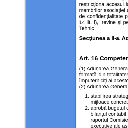
restricţiona accesul l
membrilor asociaţiei 
de confidenţialitate 
14 lit. f), revine şi 
Tehnic
Secţiunea a II-a. 
Art. 16 Competenţ
(1) Adunarea Generală
formată din totalitat
împuterniciţi ai acest
(2) Adunarea Generală
stabilirea strateg
mijloace concrete
aprobă bugetul de
bilanţul contabil
raportul Comisie
executive ale as