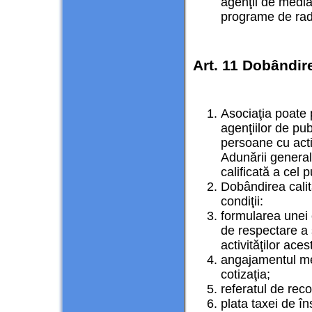
agenţii de media 
programe de rad
Art. 11 Dobândire
Asociaţia poate p
agenţiilor de pub
persoane cu acti
Adunării general
calificată a cel 
Dobândirea calit
condiţii:
formularea unei 
de respectare a s
activităţilor aces
angajamentul mem
cotizaţia;
referatul de reco
plata taxei de în