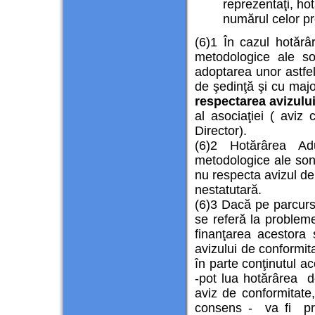
reprezentaţi, ho
numărul celor pr
(6)1 În cazul hotărâ
metodologice ale so
adoptarea unor astfe
de şedinţă şi cu major
respectarea avizulu
al asociaţiei ( aviz
Director).
(6)2 Hotărârea Ad
metodologice ale sond
nu respecta avizul de
nestatutară.
(6)3 Dacă pe parcursu
se referă la problem
finanţarea acestora
avizului de conformita
în parte conţinutul a
-pot lua hotărârea d
aviz de conformitate,
consens - va fi pre