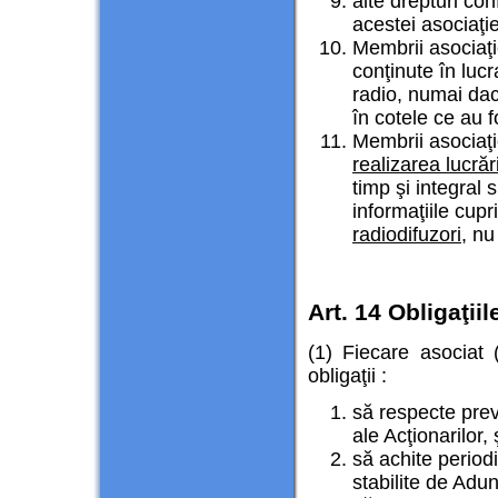
alte drepturi co
acestei asociaţie
Membrii asociaţi
conţinute în luc
radio, numai dacă
în cotele ce au fo
Membrii asociaţ
realizarea lucrări
timp şi integral
informaţiile cupr
radiodifuzori
, nu
Art. 14 Obligaţii
(1) Fiecare asociat
obligaţii :
să respecte prev
ale Acţionarilor, 
să achite periodi
stabilite de Adu