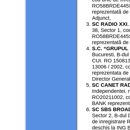
RO58BRDE445SV
reprezentată de 
Adjunct,
SC RADIO XXI
,
38, Sector 1, co
RO58BRDE445SV
reprezentată de C
S.C. “GRUPUL 
Bucuresti, B-dul 
CUI. RO 1508131
13006 / 2002, 
reprezentata de
Director General
SC CANET RAD
Independentei, n
RO20211002, co
BANK reprezentat
SC SBS BROAD
Sector 2, B-dul 
de inregistrar
deschis la ING B