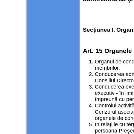
Secţiunea I. Organ
Art. 15 Organele 
Organul de cond
membrilor.
Conducerea admin
Consiliul Directo
Conducerea execu
executiv - în lim
împreună cu per
Controlul
activit
Cenzorul asociaţ
organele de cond
In relaţiile cu te
persoana Preşedin