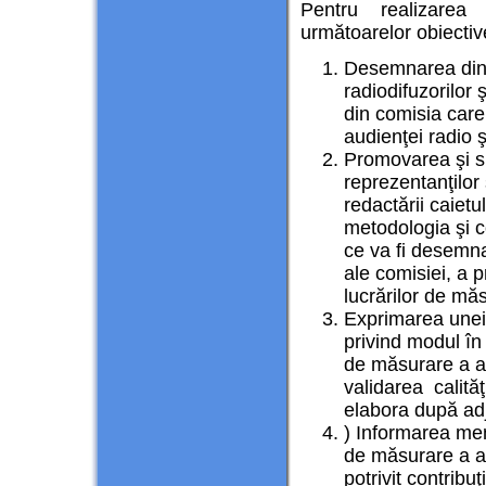
Pentru realizarea
următoarelor obiectiv
Desemnarea dintr
radiodifuzorilor 
din comisia care
audienţei radio ş
Promovarea şi su
reprezentanţilor 
redactării caietul
metodologia şi co
ce va fi desemna
ale comisiei, a 
lucrărilor de mă
Exprimarea unei 
privind modul în 
de măsurare a au
validarea calităţ
elabora după adj
) Informarea memb
de măsurare a au
potrivit contribu