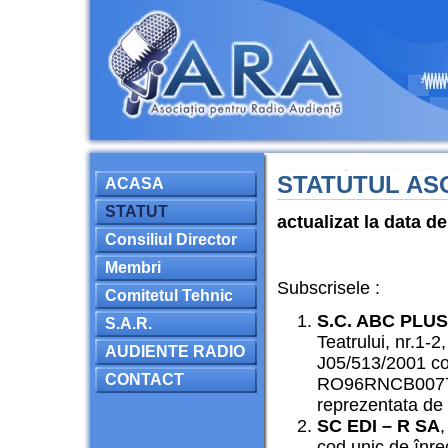
STATUTUL ASO
ACASA
STATUT
actualizat la data d
Consiliul Director
Membri
Subscrisele :
Comitetul Tehnic
S.C. ABC PLUS
S.A.R.
Teatrului, nr.1-2
AUDIENTE RADIO
J05/513/2001 co
CONTACT
RO96RNCB00770
reprezentata de 
SC EDI – R SA
,
cod unic de înr