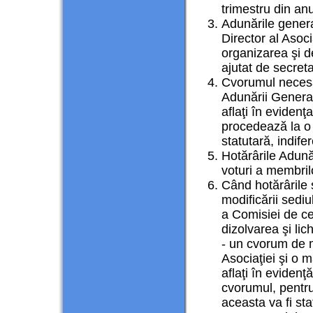
trimestru din anu
Adunările genera
Director al Asoci
organizarea şi de
ajutat de secreta
Cvorumul necesa
Adunării Genera
aflaţi în evidenţ
procedează la o 
statutară, indife
Hotărârile Adună
voturi a membril
Când hotărârile s
modificării sediu
a Comisiei de ce
dizolvarea şi li
- un cvorum de m
Asociaţiei şi o 
aflaţi în eviden
cvorumul, pentr
aceasta va fi sta