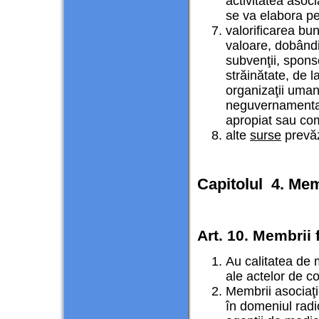
activitatea asocia
se va elabora pe
valorificarea bun
valoare, dobândi
subvenţii, sponso
străinătate, de la
organizaţii umani
neguvernamentale
apropiat sau com
alte
surse
prevăz
Capitolul 4. Mem
Art. 10. Membrii 
Au calitatea de 
ale actelor de co
Membrii asociaţi
în domeniul radio