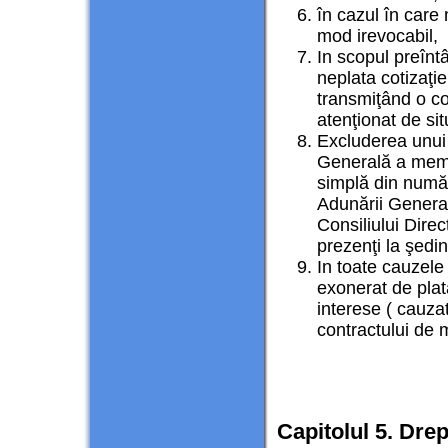
în cazul în care 
mod irevocabil, 
In scopul preîntâ
neplata cotizaţie
transmiţând o c
atenţionat de sit
Excluderea unui
Generală a membr
simplă din număr
Adunării General
Consiliului Dire
prezenţi la şedin
In toate cauzele
exonerat de plata
interese ( cauzat
contractului de m
Capitolul 5. Drep