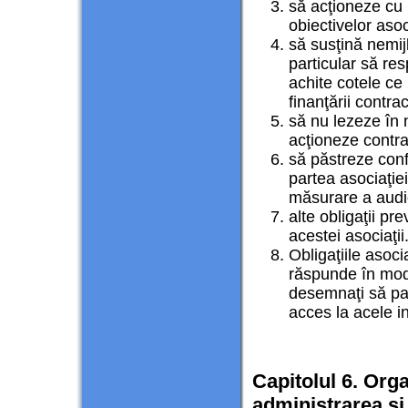
să acţioneze cu 
obiectivelor asoc
să susţină nemijl
particular să re
achite cotele ce
finanţării contr
să nu lezeze în n
acţioneze contra 
să păstreze confi
partea asociaţiei
măsurare a audi
alte obligaţii p
acestei asociaţii
Obligaţiile asoci
răspunde în mod 
desemnaţi să part
acces la acele in
Capitolul 6. Org
administrarea şi 