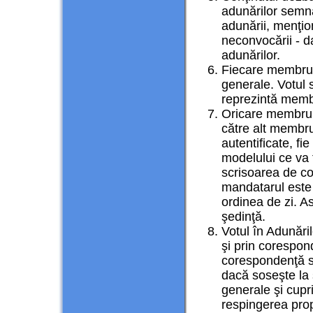
adunărilor semna
adunării, menţi
neconvocării - d
adunărilor.
Fiecare membru a
generale. Votul s
reprezintă memb
Oricare membru 
către alt membru
autentificate, f
modelului ce va f
scrisoarea de co
mandatarul este 
ordinea de zi. As
şedinţă.
Votul în Adunări
şi prin corespond
corespondenţă su
dacă soseşte la s
generale şi cupr
respingerea prop