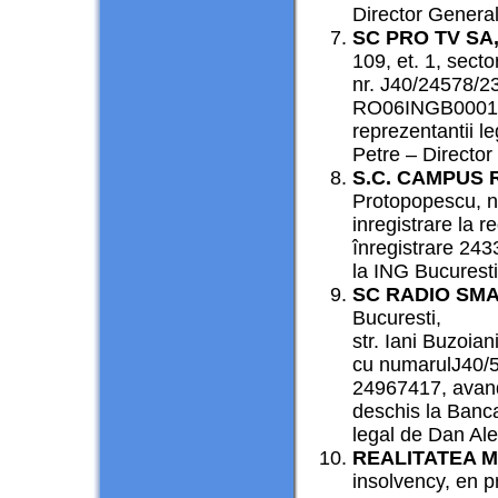
Director General
SC PRO TV SA
109, et. 1, secto
nr. J40/24578/2
RO06INGB000100
reprezentantii l
Petre – Director
S.C. CAMPUS 
Protopopescu, n
inregistrare la 
înregistrare 2
la ING Bucuresti
SC RADIO SM
Bucuresti,
str. Iani Buzoian
cu numarulJ40/5
24967417, ava
deschis la Banc
legal de Dan Ale
REALITATEA M
insolvency, en p