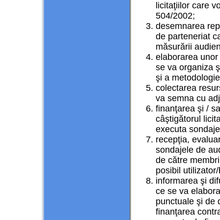
licitaţiilor care
504/2002;
desemnarea repre
de parteneriat c
măsurării audien
elaborarea unor p
se va organiza şi
şi a metodologie
colectarea resur
va semna cu adjud
finanţarea şi / s
câştigătorul lici
executa sondajel
recepţia, evaluar
sondajele de aud
de către membrii 
posibil utilizator
informarea şi dif
ce se va elabora
punctuale şi de d
finanţarea contrac