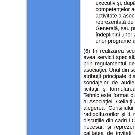
executiv şi, după
competenţelor ac
activitate a asoc
reprezentată de
Generală, sau pri
îndeplinirii unor
unor programe al
(6) In realizarea sco
avea servicii special
prin regulamentul d
asociaţiei. Unul din s
atribuţii principale d
sondajelor de audien
licitaţii, şi formul
Tehnic este format di
al Asociaţiei. Ceilal
alegerea Consiliulu
radiodifuzorilor şi 1
discuţiile din cadrul
necesar, şi reprezen
calitatea de invitaţ