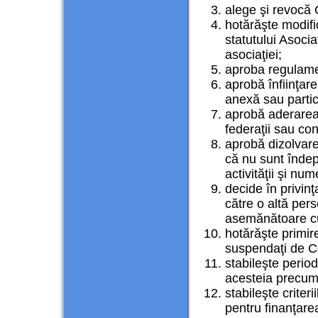
alege şi revocă C
hotărăşte modific
statutului Asoci
asociaţiei;
aproba regulamen
aprobă înfiinţare
anexă sau partic
aprobă aderarea ş
federaţii sau con
aprobă dizolvarea
că nu sunt îndep
activităţii şi num
decide în privinţa
către o altă pers
asemănătoare cu
hotărăşte primir
suspendaţi de Co
stabileşte perio
acesteia precum 
stabileşte criter
pentru finanţare