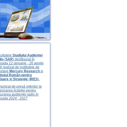
ultatele
Studiului Audienţei
io
(
SAR
) desfăşurat în
ioada
12 ianuarie - 26 aprilie
6
realizat de institutele de
cetare
Mercury Research
şi
titutul Român pentru
luare și Strategie
(
IRES
).
unicat de presă referitor la
nizarea licitației pentru
urarea audienței radio în
ioada 2024 - 2027