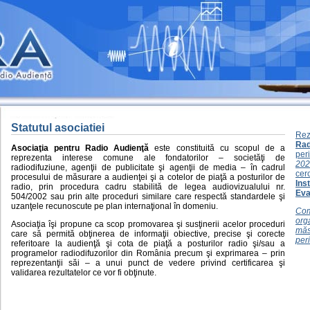
Statutul asociatiei
Rez
Rad
Asociaţia pentru Radio Audienţă
este constituită cu scopul de a
per
reprezenta interese comune ale fondatorilor – societăţi de
202
radiodifuziune, agenţii de publicitate şi agenţii de media – în cadrul
cer
procesului de măsurare a audienţei şi a cotelor de piaţă a posturilor de
Ins
radio, prin procedura cadru stabilită de legea audiovizualului nr.
Eva
504/2002 sau prin alte proceduri similare care respectă standardele şi
uzanţele recunoscute pe plan internaţional în domeniu.
Com
orga
Asociaţia îşi propune ca scop promovarea şi susţinerii acelor proceduri
măs
care să permită obţinerea de informaţii obiective, precise şi corecte
per
referitoare la audienţă şi cota de piaţă a posturilor radio şi/sau a
programelor radiodifuzorilor din România precum şi exprimarea – prin
reprezentanţii săi – a unui punct de vedere privind certificarea şi
validarea rezultatelor ce vor fi obţinute.