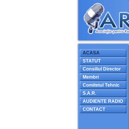
ACASA
STATUT
Consiliul Director
Membri
Comitetul Tehnic
S.A.R.
AUDIENTE RADIO
CONTACT