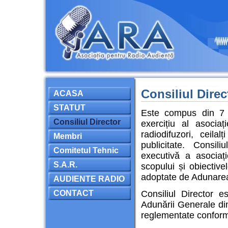
Consiliul Dire
ACASA
STATUT
Este compus din 7 m
Consiliul Director
exercițiu al asociaț
radiodifuzori, ceila
Membri
publicitate. Consil
Comitetul Tehnic
executivă a asociați
S.A.R.
scopului și obiective
adoptate de Adunare
AUDIENTE RADIO
CONTACT
Consiliul Director e
Adunării Generale din
reglementate conform 