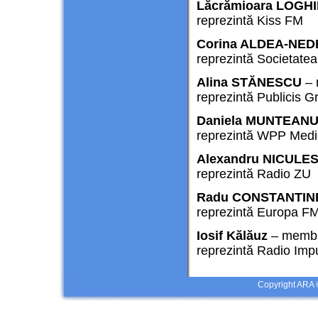
Lăcrămioara LOGH
reprezintă Kiss FM
Corina ALDEA-NE
reprezintă Societate
Alina STĂNESCU
– 
reprezintă Publicis 
Daniela MUNTEAN
reprezintă WPP Med
Alexandru
NICULE
reprezintă Radio ZU
Radu
CONSTANTIN
reprezintă Europa F
Iosif Kălăuz
– memb
reprezintă Radio Imp
Copyright ARA 