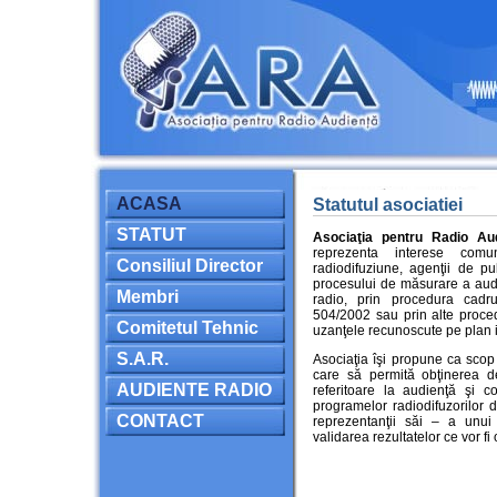
ACASA
Statutul asociatiei
STATUT
Asociaţia pentru Radio Au
reprezenta interese comu
Consiliul Director
radiodifuziune, agenţii de pu
procesului de măsurare a audie
Membri
radio, prin procedura cadru
504/2002 sau prin alte proced
Comitetul Tehnic
uzanţele recunoscute pe plan 
S.A.R.
Asociaţia îşi propune ca scop
care să permită obţinerea de
AUDIENTE RADIO
referitoare la audienţă şi c
programelor radiodifuzorilor
CONTACT
reprezentanţii săi – a unui 
validarea rezultatelor ce vor fi 